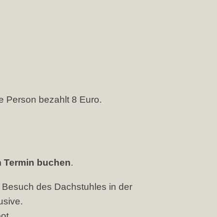
e Person bezahlt 8 Euro.
em Termin buchen
.
er Besuch des Dachstuhles in der
usive.
ot.