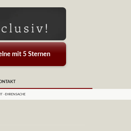
lne mit 5 Sternen
ONTAKT
MT -EHRENSACHE