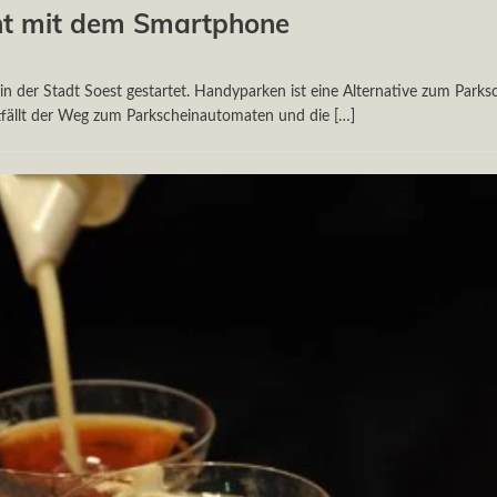
nt mit dem Smartphone
 der Stadt Soest gestartet. Handyparken ist eine Alternative zum Parks
ntfällt der Weg zum Parkscheinautomaten und die
[…]