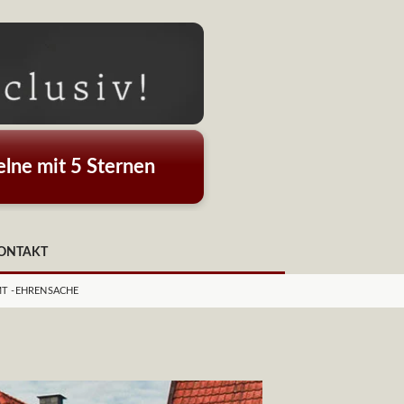
lne mit 5 Sternen
ONTAKT
MT -EHRENSACHE