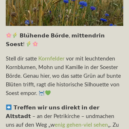
𝗕𝗹𝘂̈𝗵𝗲𝗻𝗱𝗲 𝗕𝗼̈𝗿𝗱𝗲, 𝗺𝗶𝘁𝘁𝗲𝗻𝗱𝗿𝗶𝗻
𝗦𝗼𝗲𝘀𝘁!
Stell dir satte
Kornfelder
vor mit leuchtenden
Kornblumen, Mohn und Kamille in der Soester
Börde. Genau hier, wo das satte Grün auf bunte
Blüten trifft, ragt die historische Silhouette von
Soest empor.
𝗧𝗿𝗲𝗳𝗳𝗲𝗻 𝘄𝗶𝗿 𝘂𝗻𝘀 𝗱𝗶𝗿𝗲𝗸𝘁 𝗶𝗻 𝗱𝗲𝗿
𝗔𝗹𝘁𝘀𝘁𝗮𝗱𝘁 – an der Petrikirche – undmachen
uns auf den Weg „w
enig gehen-viel sehen
„. Zu