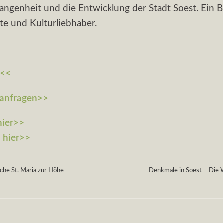
gangenheit und die Entwicklung der Stadt Soest. Ein 
te und Kulturliebhaber.
n<<
 anfragen>>
hier>>
e
hier>>
che St. Maria zur Höhe
Denkmale in Soest – Die W