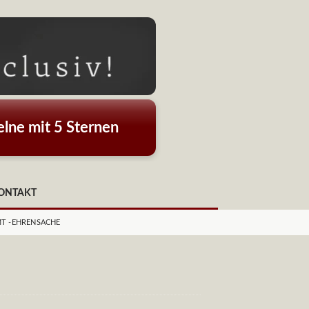
lne mit 5 Sternen
ONTAKT
MT -EHRENSACHE