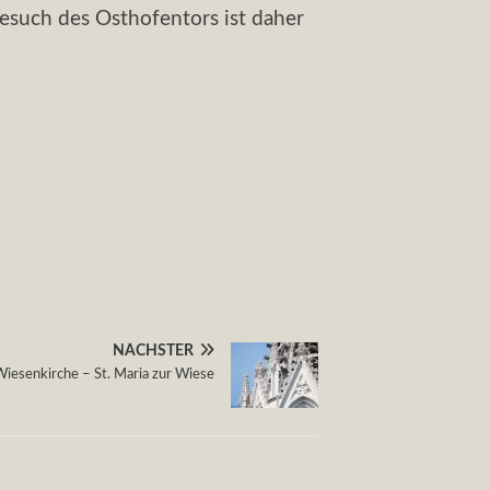
Besuch des Osthofentors ist daher
NÄCHSTER
iesenkirche – St. Maria zur Wiese