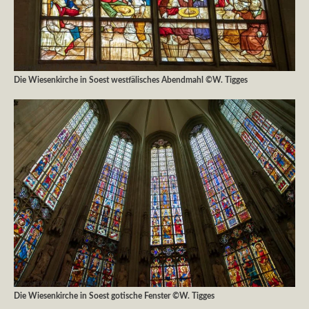
Die Wiesenkirche in Soest westfälisches Abendmahl ©W. Tigges
Die Wiesenkirche in Soest gotische Fenster ©W. Tigges