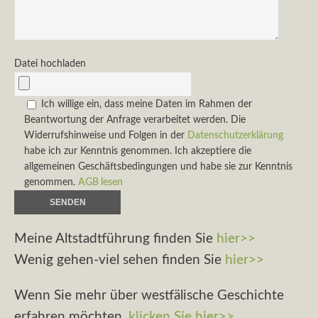
Datei hochladen
Ich willige ein, dass meine Daten im Rahmen der
Beantwortung der Anfrage verarbeitet werden. Die
Widerrufshinweise und Folgen in der
Datenschutzerklärung
habe ich zur Kenntnis genommen. Ich akzeptiere die
allgemeinen Geschäftsbedingungen und habe sie zur Kenntnis
genommen.
AGB lesen
A
Meine Altstadtführung finden Sie
hier>>
l
Wenig gehen-viel sehen finden Sie
hier>>
t
e
Wenn Sie mehr über westfälische Geschichte
r
n
erfahren möchten,
klicken Sie hier>>