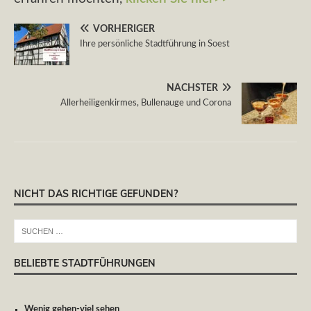
a
t
VORHERIGER
i
Ihre persönliche Stadtführung in Soest
v
e
:
NÄCHSTER
Allerheiligenkirmes, Bullenauge und Corona
NICHT DAS RICHTIGE GEFUNDEN?
BELIEBTE STADTFÜHRUNGEN
Wenig gehen-viel sehen